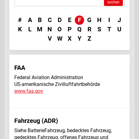
suchen
#
A
B
C
D
E
F
G
H
I
J
K
L
M
N
O
P
Q
R
S
T
U
V
W
X
Y
Z
FAA
Federal Aviation Administration
US-amerikanische Zivilluftfahrtbehörde
www.faa.gov
Fahrzeug (ADR)
Siehe Batterie­Fahrzeug, bedecktes Fahrzeug,
gedecktes Fahrzeug, offenes Fahrzeug und