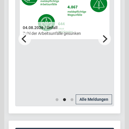
03.0
04.08.2026 / Unfall
UPDA
0
Zahl der Arbeitsunfälle gesunken
Stof
Alle Meldungen