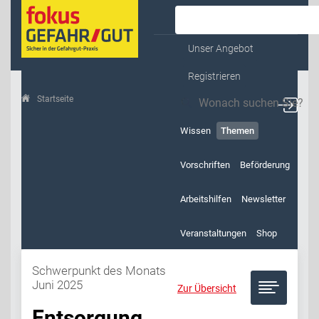
Kontakt & Service
Unser Angebot
Registrieren
Startseite
Themen
Schwerpunkt des Monats Juni 2025
Wissen
Themen
Vorschriften
Beförderung
Arbeitshilfen
Newsletter
Veranstaltungen
Shop
Schwerpunkt des Monats
Juni 2025
Zur Übersicht
Entsorgung