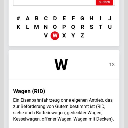
suchen
#
A
B
C
D
E
F
G
H
I
J
K
L
M
N
O
P
Q
R
S
T
U
V
W
X
Y
Z
W
13
Wagen (RID)
Ein Eisenbahnfahrzeug ohne eigenen Antrieb, das
zur Beförderung von Gütern bestimmt ist (RID,
siehe auch Batteriewagen, gedeckter Wagen,
Kesselwagen, offener Wagen, Wagen mit Decken).