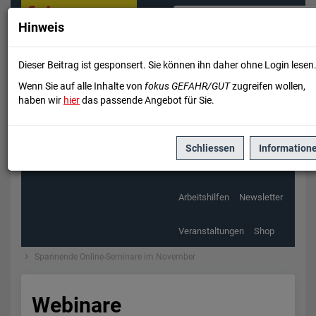
Kontakt & Service
Hinweis
Unser Angebot
Dieser Beitrag ist gesponsert. Sie können ihn daher ohne Login lesen
Registrieren
Wenn Sie auf alle Inhalte von
fokus GEFAHR/GUT
zugreifen wollen,
Startseite
Themen
haben wir
hier
das passende Angebot für Sie.
Wissen
Themen
Schliessen
Information
Vorschriften
Beförderung
Arbeitshilfen
Newsletter
Veranstaltungen
Shop
Spannende Online-Seminare im November
Webinare