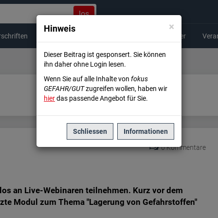
los
×
Hinweis
schriften
Beförderung
Arbeitshilfen
Newsletter
Vera
Dieser Beitrag ist gesponsert. Sie können
ihn daher ohne Login lesen.
Wenn Sie auf alle Inhalte von
fokus
GEFAHR/GUT
zugreifen wollen, haben wir
hier
das passende Angebot für Sie.
Schliessen
Informationen
0 Kommentare
s an Live-Webinaren teilnehmen. Kurz vor dem
tzte Modul zum Thema "Lagerung von Gefahrstoffen"