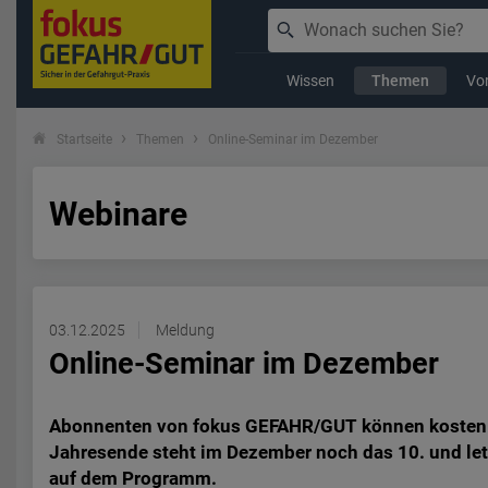
Wissen
Themen
Vor
Startseite
Themen
Online-Seminar im Dezember
Webinare
03.12.2025
Meldung
Online-Seminar im Dezember
Abonnenten von fokus GEFAHR/GUT können kostenlo
Jahresende steht im Dezember noch das 10. und le
auf dem Programm.