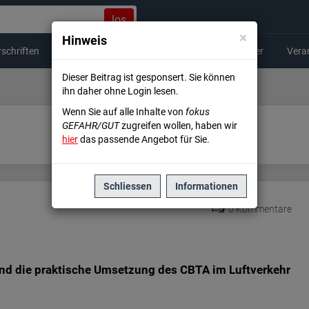
los
×
Hinweis
schriften
Beförderung
Arbeitshilfen
Newsletter
Vera
Dieser Beitrag ist gesponsert. Sie können
ihn daher ohne Login lesen.
Wenn Sie auf alle Inhalte von
fokus
GEFAHR/GUT
zugreifen wollen, haben wir
hier
das passende Angebot für Sie.
Schliessen
Informationen
0 Kommentare
nd die praktische Umsetzung des CBTA im Luftverkehr