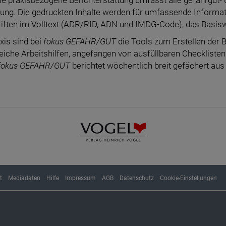
gung. Die gedruckten Inhalte werden für umfassende Informati
riften im Volltext (ADR/RID, ADN und IMDG-Code), das Basis
axis sind bei
fokus GEFAHR/GUT
die Tools zum Erstellen der B
iche Arbeitshilfen, angefangen von ausfüllbaren Checkliste
fokus GEFAHR/GUT
berichtet wöchentlich breit gefächert aus 
t
Mediadaten
Hilfe
Impressum
AGB
Datenschutz
Cookie-Einstellungen