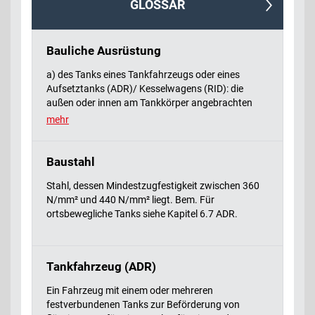
GLOSSAR
Bauliche Ausrüstung
a) des Tanks eines Tankfahrzeugs oder eines
Aufsetztanks (ADR)/ Kesselwagens (RID): die
außen oder innen am Tankkörper angebrachten
Versteifungselemente, Elemente für die
mehr
Befestigung, oder (RID)/den Schutz oder die
Stabilisierung (ADR);
b) des Tanks eines Tankcontainers: die außen oder
Baustahl
innen am Tankkörper angebrachten
Stahl, dessen Mindestzugfestigkeit zwischen 360
Versteifungselemente, Elemente für die
N/mm² und 440 N/mm² liegt. Bem. Für
Befestigung, den Schutz oder die Stabilisierung;
ortsbewegliche Tanks siehe Kapitel 6.7 ADR.
Bem.: Für ortsbewegliche Tanks siehe Kapitel 6.7
RID
c) der Elemente eines Batterie-Fahrzeugs
(ADR)/Batteriewagens (RID) oder MEGC: die außen
Tankfahrzeug (ADR)
am Tankkörper oder Gefäß angebrachten
Versteifungselemente, Elemente für die
Ein Fahrzeug mit einem oder mehreren
Befestigung, den Schutz oder die Stabilisierung;
festverbundenen Tanks zur Beförderung von
d) eines Großpackmittels (IBC) (ausgenommen