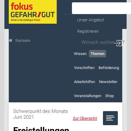
Kontakt & Service
Unser Angebot
Registrieren
Startseite
Themen
Schwerpunkt des Monats Juni 2021
Wissen
Themen
Vorschriften
Beförderung
Arbeitshilfen
Newsletter
Veranstaltungen
Shop
Schwerpunkt des Monats
Juni 2021
Zur Übersicht
Freistellungen