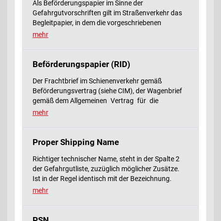
Als Beförderungspapier im Sinne der
Gefahrgutvorschriften gilt im Straßenverkehr das
Begleitpapier, in dem die vorgeschriebenen
Eintragungen gemäß 5.4 ADR enthalten sind.
mehr
In der Praxis werden häufig Lieferscheine oder
Frachtbriefe dazu verwendet, sie müssen allerdings
die erforderlichen Eintragungen vollständig
Beförderungspapier (RID)
enthalten. Das Beförderungspapier ist an keine
Der Frachtbrief im Schienenverkehr gemäß
Form gebunden.
Beförderungsvertrag (siehe CIM), der Wagenbrief
gemäß dem Allgemeinen Vertrag für die
Verwendung von Güterwagen (AVV) oder ein
mehr
sonstiges den Vorschriften des
Abschnitts 5.4.1
entsprechendes Beförderungspapier
Proper Shipping Name
Richtiger technischer Name, steht in der Spalte 2
der Gefahrgutliste, zuzüglich möglicher Zusätze.
Ist in der Regel identisch mit der Bezeichnung.
Abkürzung: PSN.
mehr
PSN