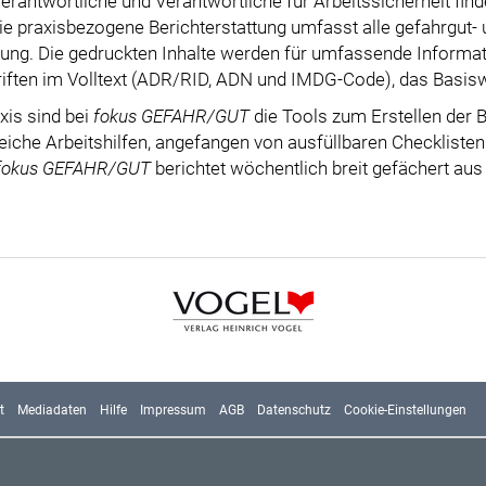
erantwortliche und Verantwortliche für Arbeitssicherheit f
Die praxisbezogene Berichterstattung umfasst alle gefahrgut- 
gung. Die gedruckten Inhalte werden für umfassende Informati
riften im Volltext (ADR/RID, ADN und IMDG-Code), das Basis
axis sind bei
fokus GEFAHR/GUT
die Tools zum Erstellen der B
iche Arbeitshilfen, angefangen von ausfüllbaren Checkliste
fokus GEFAHR/GUT
berichtet wöchentlich breit gefächert aus 
t
Mediadaten
Hilfe
Impressum
AGB
Datenschutz
Cookie-Einstellungen