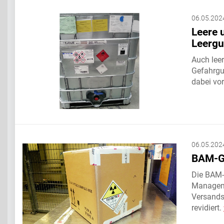
06.05.202
Leere 
Leergu
Auch lee
Gefahrgut
dabei vo
06.05.202
BAM-GG
Die BAM-
Manageme
Versandst
revidiert.