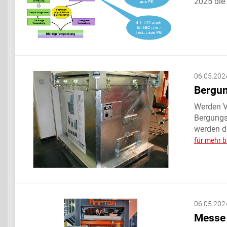
2025 die
06.05.202
Bergun
Werden V
Bergungs
werden di
für mehr b
06.05.202
Messe 