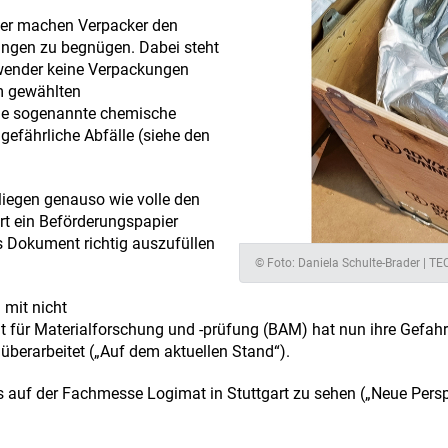
eder machen Verpacker den
ungen zu begnügen. Dabei steht
rwender keine Verpackungen
em gewählten
 die sogenannte chemische
 gefährliche Abfälle (siehe den
rliegen genauso wie volle den
ort ein Beförderungspapier
as Dokument richtig auszufüllen
© Foto: Daniela Schulte-Brader | 
 mit nicht
lt für Materialforschung und -prüfung (BAM) hat nun ihre Gefa
erarbeitet („Auf dem aktuellen Stand“).
 auf der Fachmesse Logimat in Stuttgart zu sehen („Neue Persp