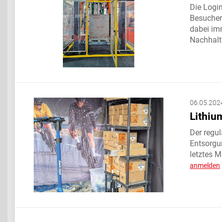
Die Logi
Besucherr
dabei im
Nachhalti
06.05.202
Lithiu
Der regu
Entsorgun
letztes M
anmelden