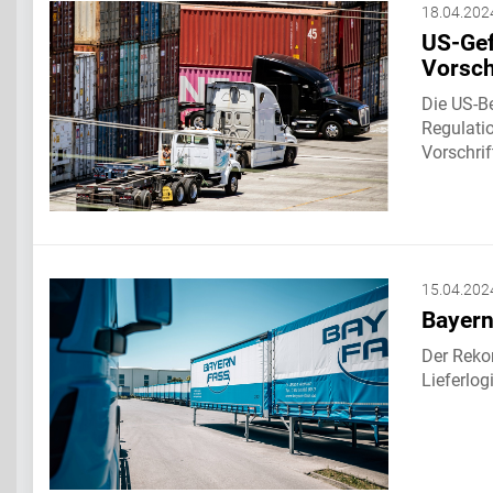
18.04.202
US-Gef
Vorsch
Die US-B
Regulati
Vorschri
15.04.202
Bayern
Der Rekon
Lieferlog