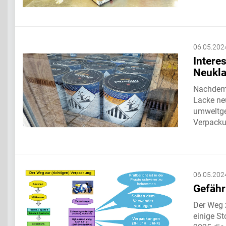
06.05.202
Intere
Neukla
Nachdem 
Lacke neu
umweltge
Verpack
06.05.202
Gefähr
Der Weg z
einige St