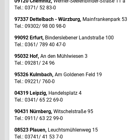
09120 Chemnitz,
Werner-Seelenbinder-Straße 11 a
Tel.: 0371/ 52 83-0
97337 Dettelbach - Würzburg,
Mainfrankenpark 53
Tel.: 09302/ 98 00 98-0
99092 Erfurt,
Binderslebener Landstraße 100
Tel.: 0361/ 789 40 47-0
95032 Hof,
An den Mühlwiesen 3
Tel.: 09281/ 24 96
95326 Kulmbach,
Am Goldenen Feld 19
Tel.: 09221/ 760-0
04319 Leipzig,
Handelsplatz 4
Tel.: 0341/ 65 22 69-0
90431 Nürnberg,
Witschelstraße 95
Tel.: 0911/ 63 22 99-0
08523 Plauen,
Leuchtsmühlenweg 15
Tel.: 03741/ 41 53 7-0