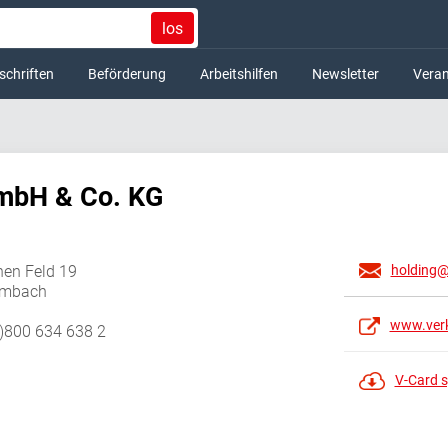
los
schriften
Beförderung
Arbeitshilfen
Newsletter
Veran
mbH & Co. KG
en Feld 19
holding@
lmbach
www.verk
0)800 634 638 2
V-Card s