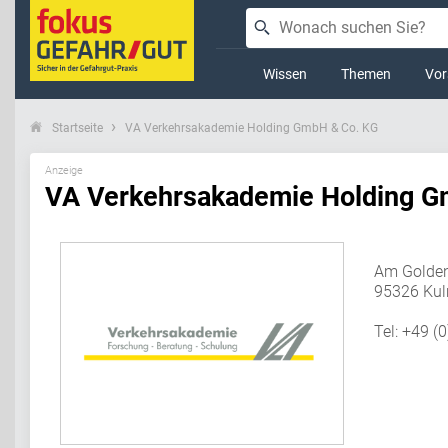
Wissen
Themen
Vor
Startseite
VA Verkehrsakademie Holding GmbH & Co. KG
Anzeige
VA Verkehrsakademie Holding G
Am Golden
95326 Ku
Tel: +49 (