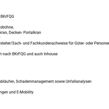
h BKrFQG
tsbühne,
kran, Decken- Portalkran
r
rsleiter/Sach- und Fachkundenachweise für Güter- oder Persone
uch nach BKrFQG und auch Inhouse
bsabläufen, Schadenmanagement sowie Unfallanalysen
ngen und E-Mobility