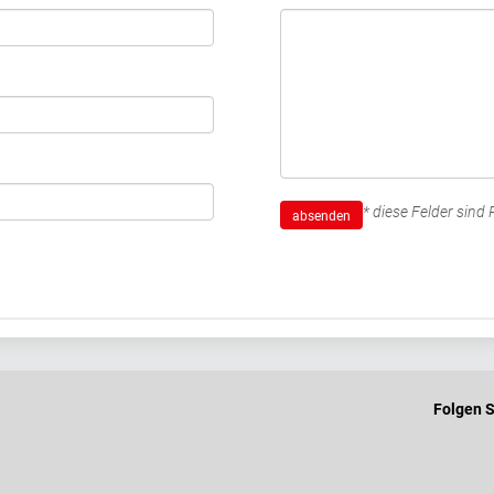
* diese Felder sind P
absenden
Folgen S