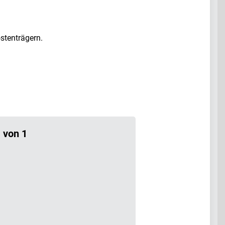
stenträgern.
 von 1