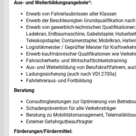
Aus- und Weiterbildungsangebote*:
Erwerb von Fahrerlaubnissen aller Klassen
Erwerb der Beschleunigten Grundqualifikation nac
Erwerb von gewerblich-technischen Qualifikationen:
Ladekran, Erdbaumaschine, Gabelstapler, Hubarbei
Teleskopstapler, Containerstapler, Mobilkran, Hafen
Logisitikmeister / Geprüfter Meister für Kraftverkeh
Erwerb kaufmännischer Qualifikationen wie Verkeh
Fahrsicherheits- und Wirtschaftlichkeitstraining
Aus- und Weiterbildung von Berufskraftfahrern, a
Ladungssicherung (auch nach VDI 2700a)
Fahrlehreraus- und Fortbildung
Beratung
:
Consultingleistungen zur Optimierung von Betrie
Schadenprävention für alle Verkehrsträger
Beratung zu Mobilitätsmanagement, Telematiklösu
Externer Gefahrgutbeauftragter
Förderungen/Fördermittel: