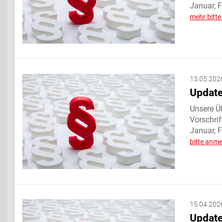
Januar, F
mehr bitt
13.05.202
Update
Unsere Üb
Vorschri
Januar, 
bitte anm
15.04.202
Update