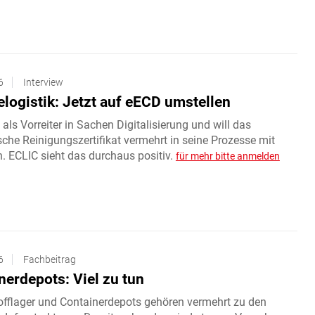
6
Interview
logistik: Jetzt auf eECD umstellen
 als Vorreiter in Sachen Digitalisierung und will das
sche Reinigungszertifikat vermehrt in seine Prozesse mit
. ECLIC sieht das durchaus positiv.
für mehr bitte anmelden
6
Fachbeitrag
nerdepots: Viel zu tun
offlager und Containerdepots gehören vermehrt zu den