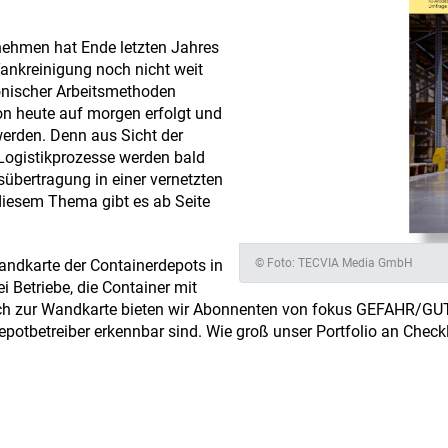
nehmen hat Ende letzten Jahres
Tankreinigung noch nicht weit
tronischer Arbeitsmethoden
on heute auf morgen erfolgt und
werden. Denn aus Sicht der
 Logistikprozesse werden bald
nsübertragung in einer vernetzten
 diesem Thema gibt es ab Seite
Wandkarte der Containerdepots in
© Foto: TECVIA Media GmbH
 Betriebe, die Container mit
zlich zur Wandkarte bieten wir Abonnenten von fokus GEFAHR/GU
Depotbetreiber erkennbar sind. Wie groß unser Portfolio an Checkl