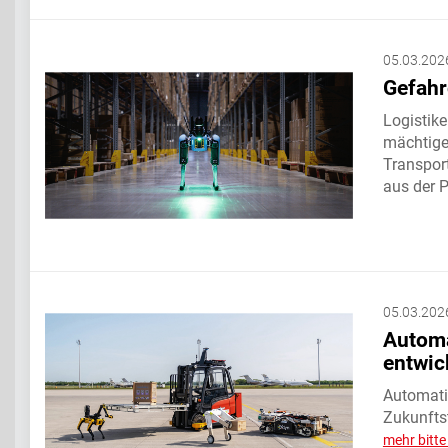
05.03.202
Gefahr
Logistike
mächtige
Transpor
aus der P
05.03.202
Automa
entwic
Automatis
Zukunfts
mehr bitt