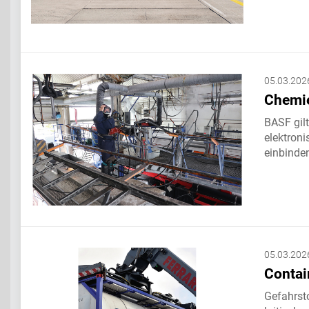
05.03.202
Chemie
BASF gilt
elektroni
einbinden
05.03.202
Contai
Gefahrst