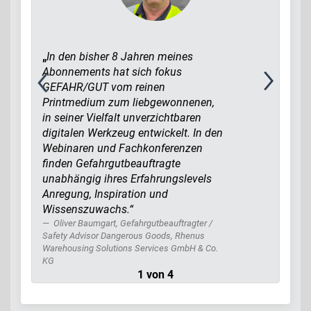
„
In den bisher 8 Jahren meines
Abonnements hat sich fokus
GEFAHR/GUT vom reinen
Printmedium zum liebgewonnenen,
in seiner Vielfalt unverzichtbaren
digitalen Werkzeug entwickelt. In den
Webinaren und Fachkonferenzen
finden Gefahrgutbeauftragte
unabhängig ihres Erfahrungslevels
Anregung, Inspiration und
Wissenszuwachs.“
Oliver Baumgart, Gefahrgutbeauftragter /
Safety Advisor Dangerous Goods, Rhenus
Warehousing Solutions Services GmbH & Co.
KG
1 von 4