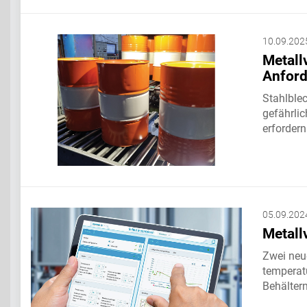
10.09.202
Metall
Anfor
Stahlble
gefährli
erfordern
05.09.202
Metall
Zwei neu
temperat
Behälter