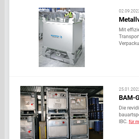
02.09.202
Metall
Mit effi
Transpor
Verpacku
25.01.202
BAM-GG
Die revid
bauartsp
IBC.
für m