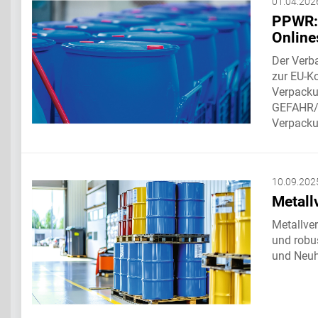
01.04.202
PPWR: 
Online
Der Verba
zur EU-K
Verpacku
GEFAHR/G
Verpacku
10.09.202
Metall
Metallver
und robu
und Neuh