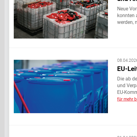
Neue Vors
konnten a
werden, n
08.04.202
EU-Lei
Die ab d
und Verp
EU-Kommi
für mehr b