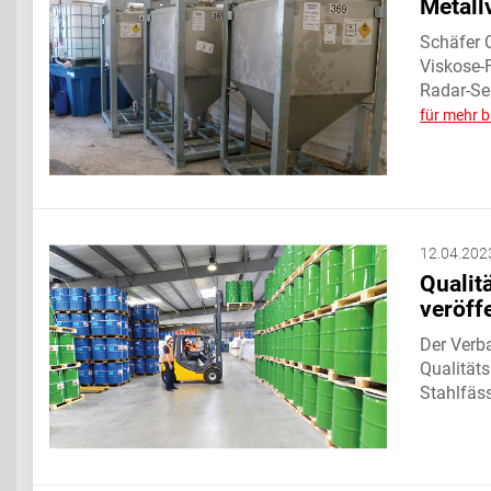
Metall
Schäfer C
Viskose-F
Radar-Se
für mehr b
12.04.202
Qualit
veröffe
Der Verb
Qualitäts
Stahlfäss