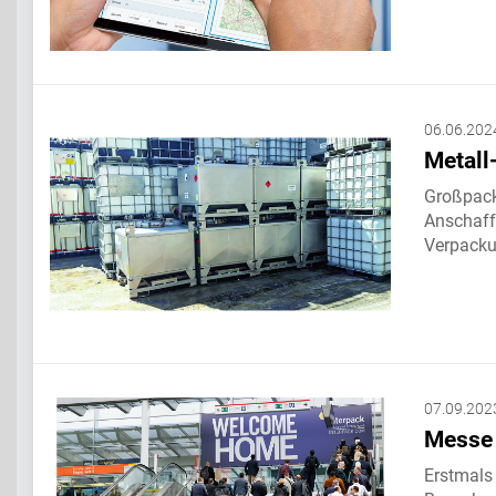
06.06.202
Metall-
Großpackm
Anschaffu
Verpacku
07.09.202
Messe 
Erstmals