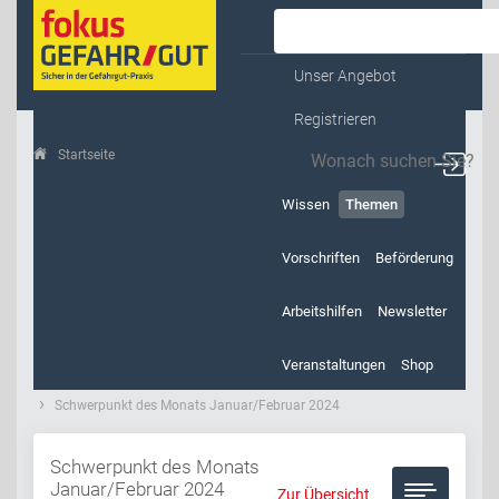
Kontakt & Service
Unser Angebot
Registrieren
Startseite
Themen
Wissen
Themen
Vorschriften
Beförderung
Arbeitshilfen
Newsletter
Veranstaltungen
Shop
Schwerpunkt des Monats Januar/Februar 2024
Schwerpunkt des Monats
Januar/Februar 2024
Zur Übersicht