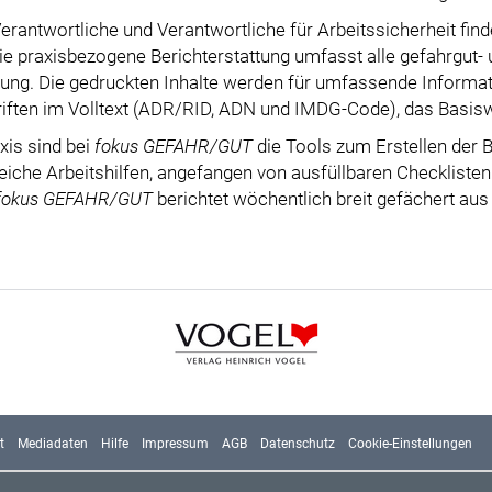
erantwortliche und Verantwortliche für Arbeitssicherheit f
Die praxisbezogene Berichterstattung umfasst alle gefahrgut- 
gung. Die gedruckten Inhalte werden für umfassende Informati
riften im Volltext (ADR/RID, ADN und IMDG-Code), das Basis
axis sind bei
fokus GEFAHR/GUT
die Tools zum Erstellen der B
iche Arbeitshilfen, angefangen von ausfüllbaren Checkliste
fokus GEFAHR/GUT
berichtet wöchentlich breit gefächert aus 
t
Mediadaten
Hilfe
Impressum
AGB
Datenschutz
Cookie-Einstellungen