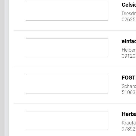
Celsi
Dresdn
02625
einfa
Helber
09120
FOGT
Schan
51063
Herba
Krautä
97892