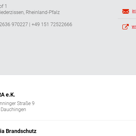
of 1
i
ederzissen, Rheinland-Pfalz
 2636 970227 | +49 151 72522666
w
A e.K.
ninger Straße 9
 Dauchingen
ia Brandschutz