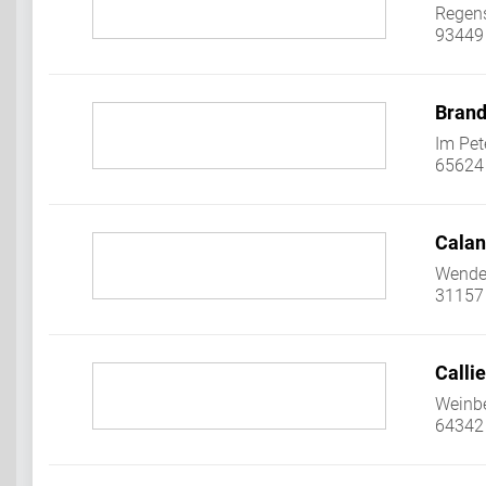
Regens
93449
Brand
Im Pet
65624 
Cala
Wender
31157 
Call
Weinbe
64342