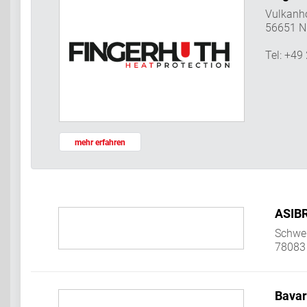
Vulkanh
56651 Ni
Tel: +49
mehr erfahren
ASIBR
Schwen
78083
Bavar