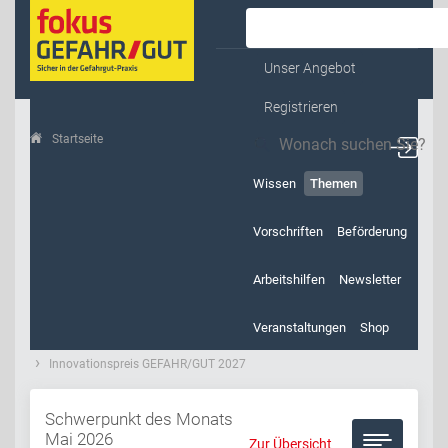
Kontakt & Service
Unser Angebot
Registrieren
Startseite
Themen
Wissen
Themen
Vorschriften
Beförderung
Arbeitshilfen
Newsletter
Veranstaltungen
Shop
Innovationspreis GEFAHR/GUT 2027
Schwerpunkt des Monats
Mai 2026
Zur Übersicht