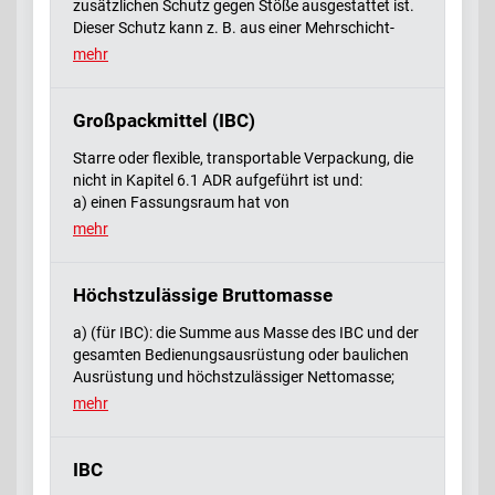
zusätzlichen Schutz gegen Stöße ausgestattet ist.
siehe Kapitel 6.7 ADR
Dieser Schutz kann z. B. aus einer Mehrschicht-
(Sandwich-) oder Doppelwandkonstruktion oder
mehr
aus einem Rahmen mit Gitter aus Metall bestehen.
Großpackmittel (IBC)
Starre oder flexible, transportable Verpackung, die
nicht in Kapitel 6.1 ADR aufgeführt ist und:
a) einen Fassungsraum hat von
i) höchstens 3,0 m³ für feste und flüssige Stoffe der
mehr
Verpackungsgruppen II und III,
ii) höchstens 1,5 m³ für feste Stoffe der
Verpackungsgruppe I, soweit diese in flexiblen IBC,
Höchstzulässige Bruttomasse
Kunststoff-IBC, Kombinations-IBC, IBC aus Pappe
a) (für IBC): die Summe aus Masse des IBC und der
oder aus Holz verpackt sind,
gesamten Bedienungsausrüstung oder baulichen
iii) höchstens 3,0 m³ für feste Stoffe der
Ausrüstung und höchstzulässiger Nettomasse;
Verpackungsgruppe I, soweit diese in metallenen
b) (für Tanks): die Summe aus Eigenmasse des
IBC verpackt sind,
mehr
Tanks und höchster für die Beförderung
iv) höchstens 3,0 m³ für radioaktive Stoffe der
zugelassener Ladung.
Klasse 7,
Bem. Für ortsbewegliche Tanks siehe Kapitel 6.7
b) für mechanische Handhabung ausgelegt ist;
IBC
ADR.
c) den Beanspruchungen bei der Handhabung und